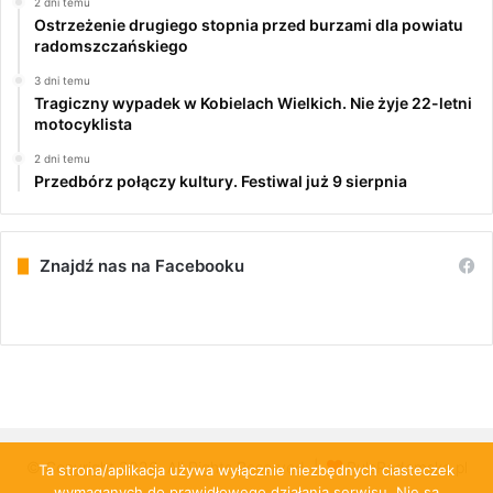
2 dni temu
Ostrzeżenie drugiego stopnia przed burzami dla powiatu
radomszczańskiego
3 dni temu
Tragiczny wypadek w Kobielach Wielkich. Nie żyje 22-letni
motocyklista
2 dni temu
Przedbórz połączy kultury. Festiwal już 9 sierpnia
Znajdź nas na Facebooku
© Copyright 2026, All Rights Reserved |
PulsRadomska.pl
Ta strona/aplikacja używa wyłącznie niezbędnych ciasteczek
wymaganych do prawidłowego działania serwisu. Nie są