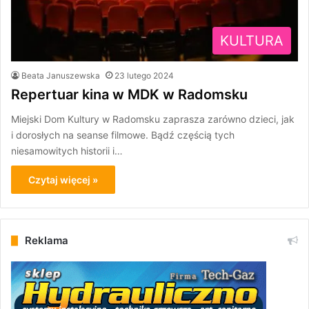
KULTURA
Beata Januszewska
23 lutego 2024
Repertuar kina w MDK w Radomsku
Miejski Dom Kultury w Radomsku zaprasza zarówno dzieci, jak
i dorosłych na seanse filmowe. Bądź częścią tych
niesamowitych historii i…
Czytaj więcej »
Reklama