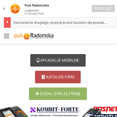
Puls Radomska
POGLĄD
✕
DARMOWY
In Google Play
Ostrzeżenie drugiego stopnia przed burzami dla powiatu radomszczańskiego
Menu
APLIKACJE MOBILNE
KATALOG FIRM
DODAJ SWOJĄ FIRMĘ