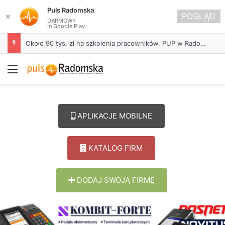
Puls Radomska
POGLĄD
✕
DARMOWY
In Google Play
Około 90 tys. zł na szkolenia pracowników. PUP w Radomsku ogłasza nabór wniosków
Menu
APLIKACJE MOBILNE
KATALOG FIRM
DODAJ SWOJĄ FIRMĘ