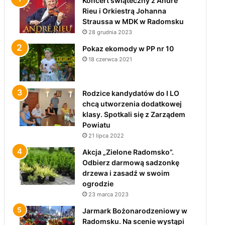
Koncert świąteczny z André
Rieu i Orkiestrą Johanna
Straussa w MDK w Radomsku
28 grudnia 2023
Pokaz ekomody w PP nr 10
18 czerwca 2021
Rodzice kandydatów do I LO
chcą utworzenia dodatkowej
klasy. Spotkali się z Zarządem
Powiatu
21 lipca 2022
Akcja „Zielone Radomsko”.
Odbierz darmową sadzonkę
drzewa i zasadź w swoim
ogrodzie
23 marca 2023
Jarmark Bożonarodzeniowy w
Radomsku. Na scenie wystąpi