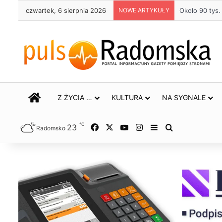
czwartek, 6 sierpnia 2026
NOWE ARTYKUŁY
Około 90 tys
STRONA GŁÓWNA
Z ŻYCIA …
KULTURA
NA SYGNALE
℃
23
Facebook
X
YouTube
Instagram
Sidebar
Szukaj
Radomsko