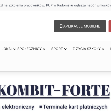
. zł na szkolenia pracowników. PUP w Radomsku ogłasza nabór wnioskó
APLIKACJE MOBILNE
LOKALNI SPOŁECZNICY
SPORT
Z ŻYCIA SZKOŁY