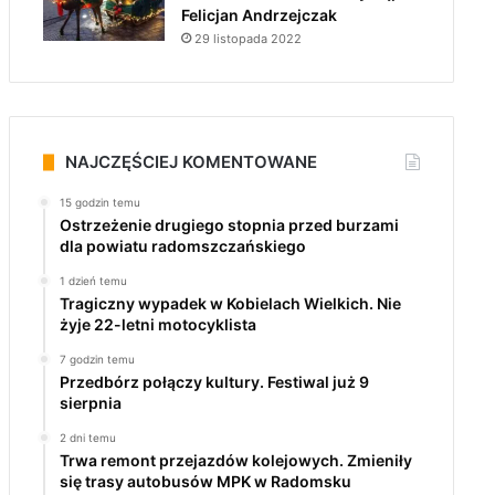
Felicjan Andrzejczak
29 listopada 2022
NAJCZĘŚCIEJ KOMENTOWANE
15 godzin temu
Ostrzeżenie drugiego stopnia przed burzami
dla powiatu radomszczańskiego
1 dzień temu
Tragiczny wypadek w Kobielach Wielkich. Nie
żyje 22-letni motocyklista
7 godzin temu
Przedbórz połączy kultury. Festiwal już 9
sierpnia
2 dni temu
Trwa remont przejazdów kolejowych. Zmieniły
się trasy autobusów MPK w Radomsku