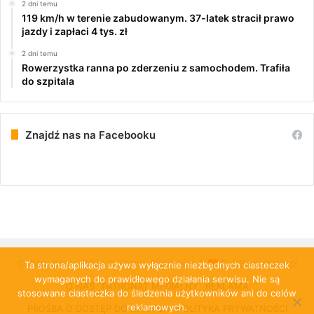
2 dni temu
119 km/h w terenie zabudowanym. 37-latek stracił prawo
jazdy i zapłaci 4 tys. zł
2 dni temu
Rowerzystka ranna po zderzeniu z samochodem. Trafiła
do szpitala
Znajdź nas na Facebooku
© Copyright 2026, All Rights Reserved |
PulsRadomska.pl
Ta strona/aplikacja używa wyłącznie niezbędnych ciasteczek
wymaganych do prawidłowego działania serwisu. Nie są
O NAS
PATRONAT MEDIALNY
REKLAMA
stosowane ciasteczka do śledzenia użytkowników ani do celów
reklamowych.
PROŚBA O DOSTĘP DO DANYCH
POLITYKA PRYWATNOŚCI