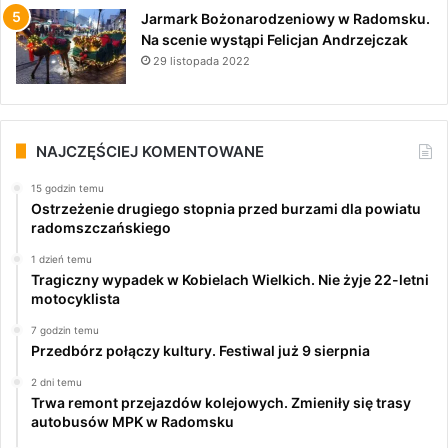
Jarmark Bożonarodzeniowy w Radomsku.
Na scenie wystąpi Felicjan Andrzejczak
29 listopada 2022
NAJCZĘŚCIEJ KOMENTOWANE
15 godzin temu
Ostrzeżenie drugiego stopnia przed burzami dla powiatu
radomszczańskiego
1 dzień temu
Tragiczny wypadek w Kobielach Wielkich. Nie żyje 22-letni
motocyklista
7 godzin temu
Przedbórz połączy kultury. Festiwal już 9 sierpnia
2 dni temu
Trwa remont przejazdów kolejowych. Zmieniły się trasy
autobusów MPK w Radomsku