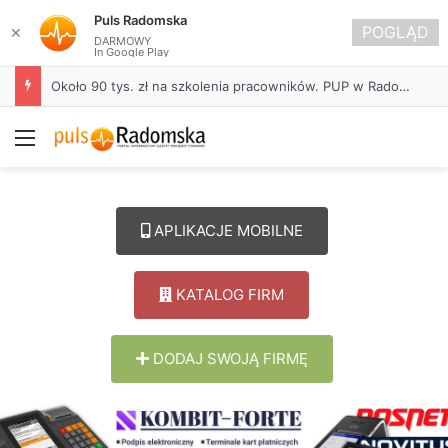
Puls Radomska
POGLĄD
✕
DARMOWY
In Google Play
Około 90 tys. zł na szkolenia pracowników. PUP w Radomsku ogłasza nabór wniosków
Menu
APLIKACJE MOBILNE
KATALOG FIRM
DODAJ SWOJĄ FIRMĘ