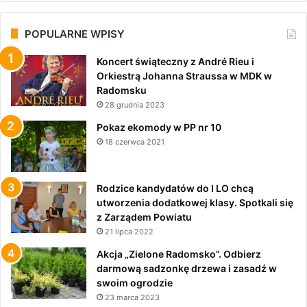
POPULARNE WPISY
Koncert świąteczny z André Rieu i
Orkiestrą Johanna Straussa w MDK w
Radomsku
28 grudnia 2023
Pokaz ekomody w PP nr 10
18 czerwca 2021
Rodzice kandydatów do I LO chcą
utworzenia dodatkowej klasy. Spotkali się
z Zarządem Powiatu
21 lipca 2022
Akcja „Zielone Radomsko”. Odbierz
darmową sadzonkę drzewa i zasadź w
swoim ogrodzie
23 marca 2023