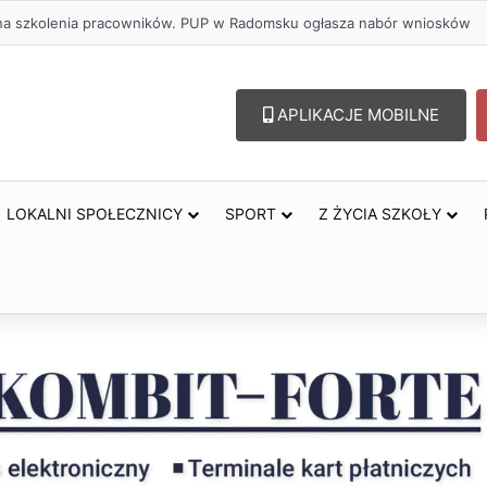
ł na szkolenia pracowników. PUP w Radomsku ogłasza nabór wniosków
APLIKACJE MOBILNE
LOKALNI SPOŁECZNICY
SPORT
Z ŻYCIA SZKOŁY