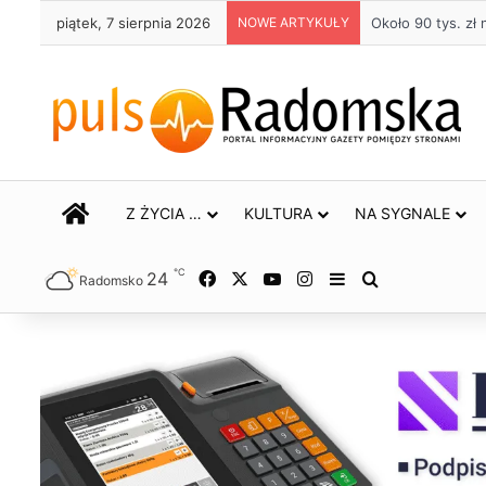
piątek, 7 sierpnia 2026
NOWE ARTYKUŁY
Około 90 tys. z
STRONA GŁÓWNA
Z ŻYCIA …
KULTURA
NA SYGNALE
℃
24
Facebook
X
YouTube
Instagram
Sidebar
Szukaj
Radomsko