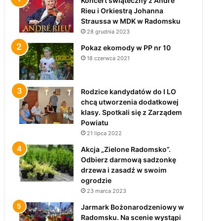
Koncert świąteczny z André
Rieu i Orkiestrą Johanna
Straussa w MDK w Radomsku
28 grudnia 2023
Pokaz ekomody w PP nr 10
18 czerwca 2021
Rodzice kandydatów do I LO
chcą utworzenia dodatkowej
klasy. Spotkali się z Zarządem
Powiatu
21 lipca 2022
Akcja „Zielone Radomsko”.
Odbierz darmową sadzonkę
drzewa i zasadź w swoim
ogrodzie
23 marca 2023
Jarmark Bożonarodzeniowy w
Radomsku. Na scenie wystąpi