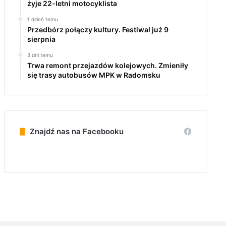
żyje 22-letni motocyklista
1 dzień temu
Przedbórz połączy kultury. Festiwal już 9
sierpnia
3 dni temu
Trwa remont przejazdów kolejowych. Zmieniły
się trasy autobusów MPK w Radomsku
Znajdź nas na Facebooku