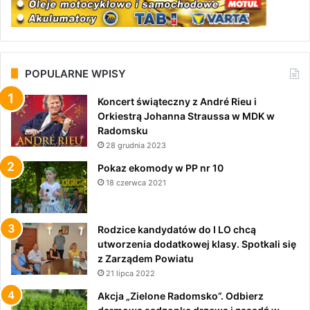
POPULARNE WPISY
Koncert świąteczny z André Rieu i
Orkiestrą Johanna Straussa w MDK w
Radomsku
28 grudnia 2023
Pokaz ekomody w PP nr 10
18 czerwca 2021
Rodzice kandydatów do I LO chcą
utworzenia dodatkowej klasy. Spotkali się
z Zarządem Powiatu
21 lipca 2022
Akcja „Zielone Radomsko”. Odbierz