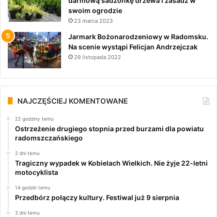
darmową sadzonkę drzewa i zasadź w
swoim ogrodzie
23 marca 2023
Jarmark Bożonarodzeniowy w Radomsku.
Na scenie wystąpi Felicjan Andrzejczak
29 listopada 2022
NAJCZĘŚCIEJ KOMENTOWANE
22 godziny temu
Ostrzeżenie drugiego stopnia przed burzami dla powiatu
radomszczańskiego
2 dni temu
Tragiczny wypadek w Kobielach Wielkich. Nie żyje 22-letni
motocyklista
14 godzin temu
Przedbórz połączy kultury. Festiwal już 9 sierpnia
3 dni temu