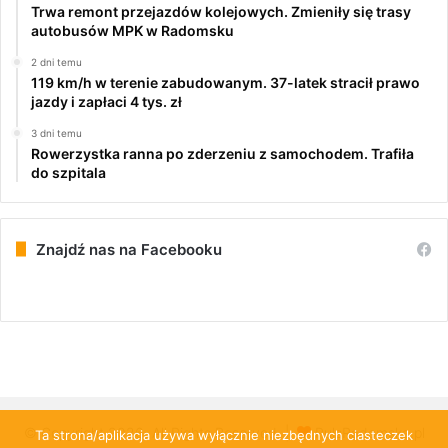
Trwa remont przejazdów kolejowych. Zmieniły się trasy
autobusów MPK w Radomsku
2 dni temu
119 km/h w terenie zabudowanym. 37-latek stracił prawo
jazdy i zapłaci 4 tys. zł
3 dni temu
Rowerzystka ranna po zderzeniu z samochodem. Trafiła
do szpitala
Znajdź nas na Facebooku
© Copyright 2026, All Rights Reserved |
PulsRadomska.pl
Ta strona/aplikacja używa wyłącznie niezbędnych ciasteczek