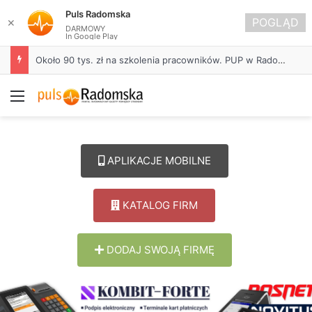
Puls Radomska
POGLĄD
✕
DARMOWY
In Google Play
Około 90 tys. zł na szkolenia pracowników. PUP w Radomsku ogłasza nabór wniosków
Menu
APLIKACJE MOBILNE
KATALOG FIRM
DODAJ SWOJĄ FIRMĘ