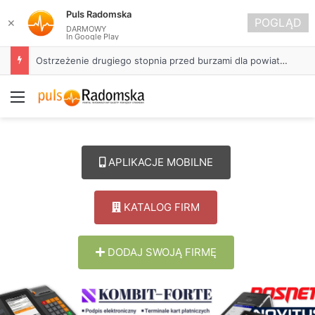
Puls Radomska
POGLĄD
✕
DARMOWY
In Google Play
Ostrzeżenie drugiego stopnia przed burzami dla powiatu radomszczańskiego
Menu
APLIKACJE MOBILNE
KATALOG FIRM
DODAJ SWOJĄ FIRMĘ