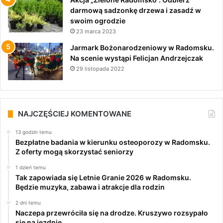
darmową sadzonkę drzewa i zasadź w
swoim ogrodzie
23 marca 2023
Jarmark Bożonarodzeniowy w Radomsku.
Na scenie wystąpi Felicjan Andrzejczak
29 listopada 2022
NAJCZĘŚCIEJ KOMENTOWANE
13 godzin temu
Bezpłatne badania w kierunku osteoporozy w Radomsku.
Z oferty mogą skorzystać seniorzy
1 dzień temu
Tak zapowiada się Letnie Granie 2026 w Radomsku.
Będzie muzyka, zabawa i atrakcje dla rodzin
2 dni temu
Naczepa przewróciła się na drodze. Kruszywo rozsypało
się na jezdnię