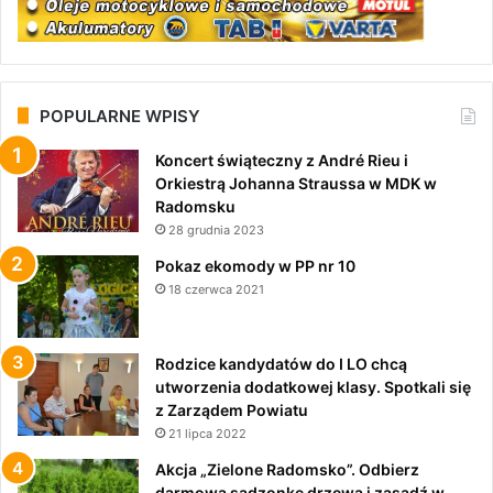
POPULARNE WPISY
Koncert świąteczny z André Rieu i
Orkiestrą Johanna Straussa w MDK w
Radomsku
28 grudnia 2023
Pokaz ekomody w PP nr 10
18 czerwca 2021
Rodzice kandydatów do I LO chcą
utworzenia dodatkowej klasy. Spotkali się
z Zarządem Powiatu
21 lipca 2022
Akcja „Zielone Radomsko”. Odbierz
darmową sadzonkę drzewa i zasadź w