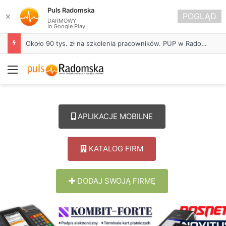
Puls Radomska
POGLĄD
✕
DARMOWY
In Google Play
Około 90 tys. zł na szkolenia pracowników. PUP w Radomsku ogłasza nabór wniosków
Menu
APLIKACJE MOBILNE
KATALOG FIRM
DODAJ SWOJĄ FIRMĘ