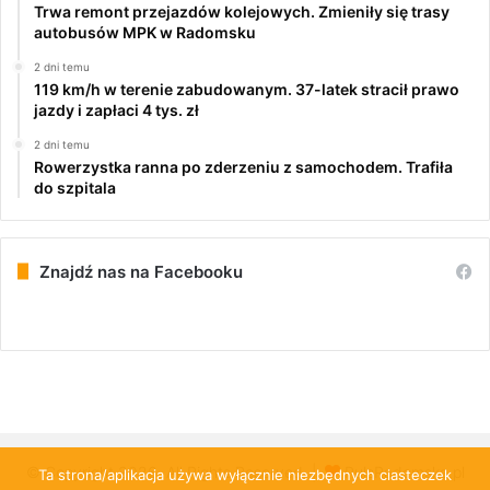
Trwa remont przejazdów kolejowych. Zmieniły się trasy
autobusów MPK w Radomsku
2 dni temu
119 km/h w terenie zabudowanym. 37-latek stracił prawo
jazdy i zapłaci 4 tys. zł
2 dni temu
Rowerzystka ranna po zderzeniu z samochodem. Trafiła
do szpitala
Znajdź nas na Facebooku
© Copyright 2026, All Rights Reserved |
PulsRadomska.pl
Ta strona/aplikacja używa wyłącznie niezbędnych ciasteczek