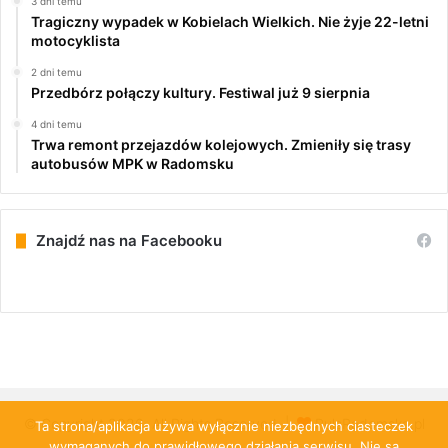
3 dni temu
Tragiczny wypadek w Kobielach Wielkich. Nie żyje 22-letni
motocyklista
2 dni temu
Przedbórz połączy kultury. Festiwal już 9 sierpnia
4 dni temu
Trwa remont przejazdów kolejowych. Zmieniły się trasy
autobusów MPK w Radomsku
Znajdź nas na Facebooku
© Copyright 2026, All Rights Reserved |
PulsRadomska.pl
Ta strona/aplikacja używa wyłącznie niezbędnych ciasteczek
wymaganych do prawidłowego działania serwisu. Nie są