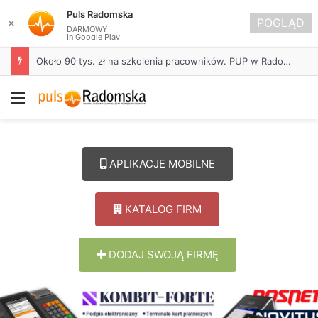
Puls Radomska
POGLĄD
✕
DARMOWY
In Google Play
Około 90 tys. zł na szkolenia pracowników. PUP w Radomsku ogłasza nabór wniosków
Menu
APLIKACJE MOBILNE
KATALOG FIRM
DODAJ SWOJĄ FIRMĘ