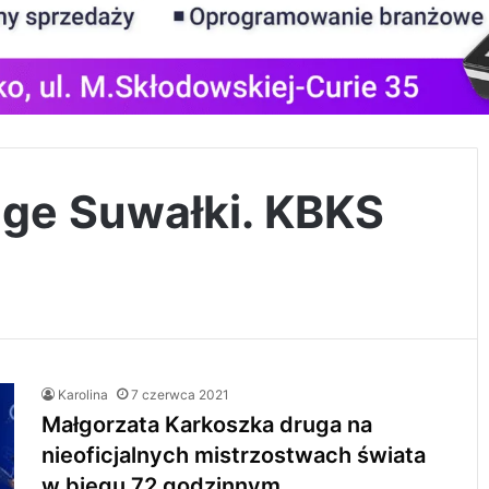
nge Suwałki. KBKS
Karolina
7 czerwca 2021
Małgorzata Karkoszka druga na
nieoficjalnych mistrzostwach świata
w biegu 72 godzinnym