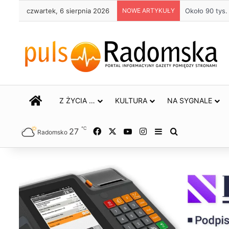
czwartek, 6 sierpnia 2026
NOWE ARTYKUŁY
Około 90 tys
STRONA GŁÓWNA
Z ŻYCIA …
KULTURA
NA SYGNALE
℃
27
Facebook
X
YouTube
Instagram
Sidebar
Szukaj
Radomsko