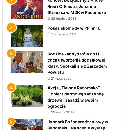
Koncert świąteczny z André
Rieu i Orkiestrą Johanna
Straussa w MDK w Radomsku
28 grudnia 2023
Pokaz ekomody w PP nr 10
18 czerwca 2021
Rodzice kandydatów do I LO
chcą utworzenia dodatkowej
klasy. Spotkali się z Zarządem
Powiatu
21 lipca 2022
Akcja „Zielone Radomsko”.
Odbierz darmową sadzonkę
drzewa i zasadź w swoim
ogrodzie
23 marca 2023
Jarmark Bożonarodzeniowy w
Radomsku. Na scenie wystąpi