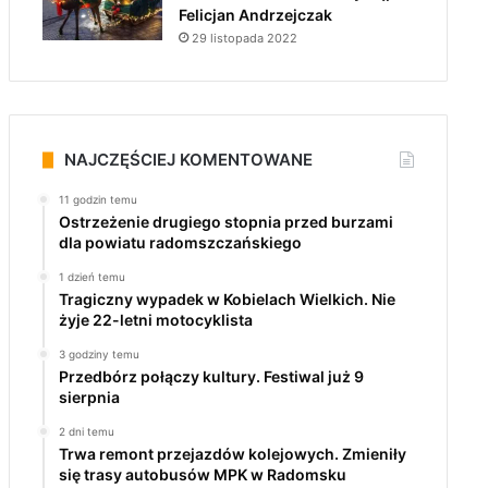
Felicjan Andrzejczak
29 listopada 2022
NAJCZĘŚCIEJ KOMENTOWANE
11 godzin temu
Ostrzeżenie drugiego stopnia przed burzami
dla powiatu radomszczańskiego
1 dzień temu
Tragiczny wypadek w Kobielach Wielkich. Nie
żyje 22-letni motocyklista
3 godziny temu
Przedbórz połączy kultury. Festiwal już 9
sierpnia
2 dni temu
Trwa remont przejazdów kolejowych. Zmieniły
się trasy autobusów MPK w Radomsku