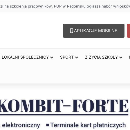
. zł na szkolenia pracowników. PUP w Radomsku ogłasza nabór wnioskó
APLIKACJE MOBILNE
LOKALNI SPOŁECZNICY
SPORT
Z ŻYCIA SZKOŁY