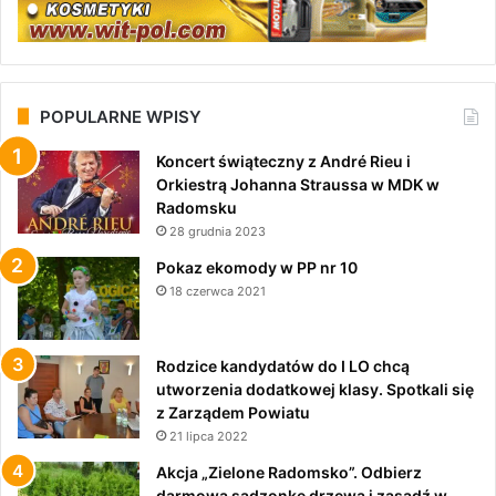
POPULARNE WPISY
Koncert świąteczny z André Rieu i
Orkiestrą Johanna Straussa w MDK w
Radomsku
28 grudnia 2023
Pokaz ekomody w PP nr 10
18 czerwca 2021
Rodzice kandydatów do I LO chcą
utworzenia dodatkowej klasy. Spotkali się
z Zarządem Powiatu
21 lipca 2022
Akcja „Zielone Radomsko”. Odbierz
darmową sadzonkę drzewa i zasadź w