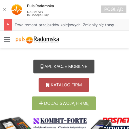
Puls Radomska
POGLĄD
✕
DARMOWY
In Google Play
Trwa remont przejazdów kolejowych. Zmieniły się trasy autobusów MPK w Radomsku
Menu
APLIKACJE MOBILNE
KATALOG FIRM
DODAJ SWOJĄ FIRMĘ