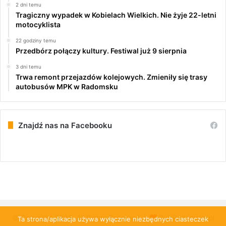
2 dni temu
Tragiczny wypadek w Kobielach Wielkich. Nie żyje 22-letni
motocyklista
22 godziny temu
Przedbórz połączy kultury. Festiwal już 9 sierpnia
3 dni temu
Trwa remont przejazdów kolejowych. Zmieniły się trasy
autobusów MPK w Radomsku
Znajdź nas na Facebooku
© Copyright 2026, All Rights Reserved |
PulsRadomska.pl
Ta strona/aplikacja używa wyłącznie niezbędnych ciasteczek