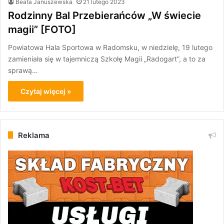
Beata Januszewska
21 lutego 2023
Rodzinny Bal Przebierańców „W świecie
magii” [FOTO]
Powiatowa Hala Sportowa w Radomsku, w niedzielę, 19 lutego
zamieniała się w tajemniczą Szkołę Magii „Radogart”, a to za
sprawą…
Czytaj więcej »
Reklama