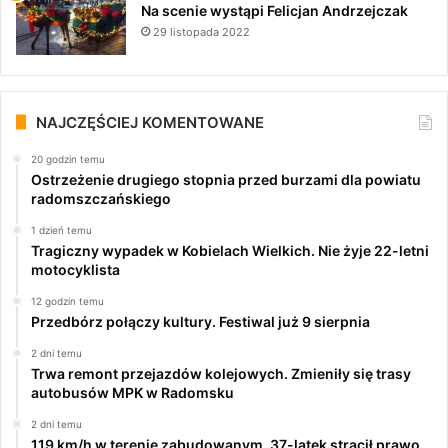
Na scenie wystąpi Felicjan Andrzejczak
29 listopada 2022
NAJCZĘŚCIEJ KOMENTOWANE
20 godzin temu
Ostrzeżenie drugiego stopnia przed burzami dla powiatu
radomszczańskiego
1 dzień temu
Tragiczny wypadek w Kobielach Wielkich. Nie żyje 22-letni
motocyklista
12 godzin temu
Przedbórz połączy kultury. Festiwal już 9 sierpnia
2 dni temu
Trwa remont przejazdów kolejowych. Zmieniły się trasy
autobusów MPK w Radomsku
2 dni temu
119 km/h w terenie zabudowanym. 37-latek stracił prawo