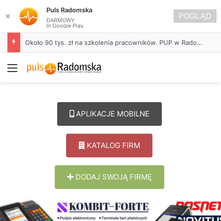
Puls Radomska
POGLĄD
✕
DARMOWY
In Google Play
Około 90 tys. zł na szkolenia pracowników. PUP w Radomsku ogłasza nabór wniosków
Menu
APLIKACJE MOBILNE
KATALOG FIRM
DODAJ SWOJĄ FIRMĘ