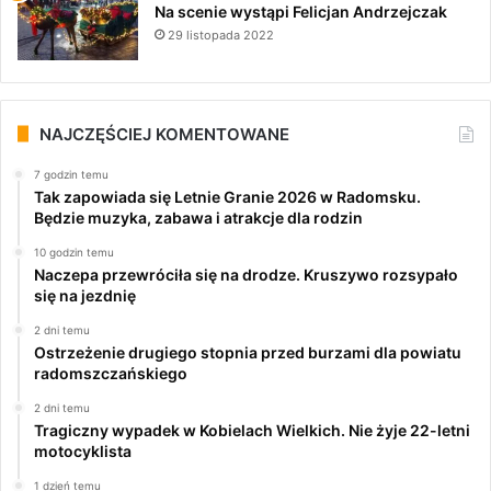
Na scenie wystąpi Felicjan Andrzejczak
29 listopada 2022
NAJCZĘŚCIEJ KOMENTOWANE
7 godzin temu
Tak zapowiada się Letnie Granie 2026 w Radomsku.
Będzie muzyka, zabawa i atrakcje dla rodzin
10 godzin temu
Naczepa przewróciła się na drodze. Kruszywo rozsypało
się na jezdnię
2 dni temu
Ostrzeżenie drugiego stopnia przed burzami dla powiatu
radomszczańskiego
2 dni temu
Tragiczny wypadek w Kobielach Wielkich. Nie żyje 22-letni
motocyklista
1 dzień temu