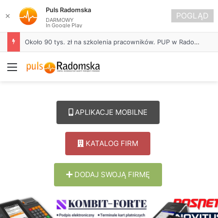
Puls Radomska
POGLĄD
✕
DARMOWY
In Google Play
Około 90 tys. zł na szkolenia pracowników. PUP w Radomsku ogłasza nabór wniosków
Menu
APLIKACJE MOBILNE
KATALOG FIRM
DODAJ SWOJĄ FIRMĘ