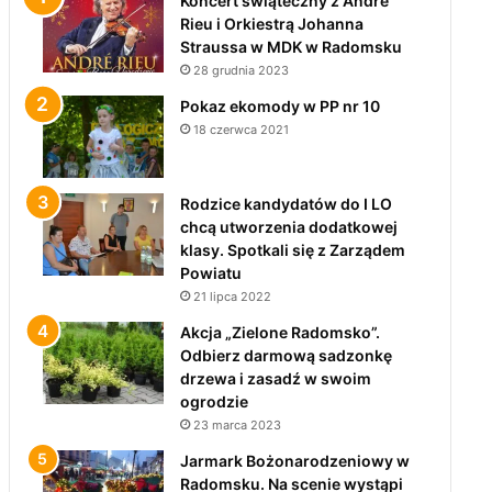
Koncert świąteczny z André
Rieu i Orkiestrą Johanna
Straussa w MDK w Radomsku
28 grudnia 2023
Pokaz ekomody w PP nr 10
18 czerwca 2021
Rodzice kandydatów do I LO
chcą utworzenia dodatkowej
klasy. Spotkali się z Zarządem
Powiatu
21 lipca 2022
Akcja „Zielone Radomsko”.
Odbierz darmową sadzonkę
drzewa i zasadź w swoim
ogrodzie
23 marca 2023
Jarmark Bożonarodzeniowy w
Radomsku. Na scenie wystąpi