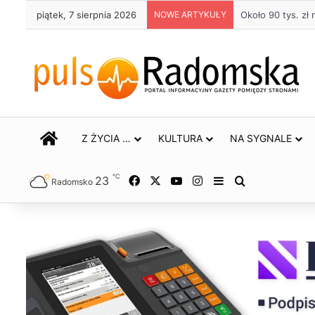
piątek, 7 sierpnia 2026
NOWE ARTYKUŁY
Około 90 tys. z
STRONA GŁÓWNA
Z ŻYCIA …
KULTURA
NA SYGNALE
℃
23
Facebook
X
YouTube
Instagram
Sidebar
Szukaj
Radomsko