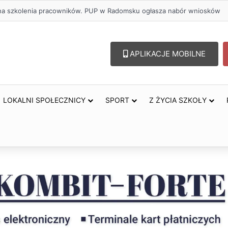
ł na szkolenia pracowników. PUP w Radomsku ogłasza nabór wniosków
APLIKACJE MOBILNE
LOKALNI SPOŁECZNICY
SPORT
Z ŻYCIA SZKOŁY