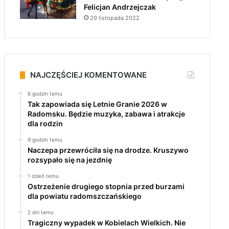
Felicjan Andrzejczak
29 listopada 2022
NAJCZĘŚCIEJ KOMENTOWANE
6 godzin temu
Tak zapowiada się Letnie Granie 2026 w
Radomsku. Będzie muzyka, zabawa i atrakcje
dla rodzin
9 godzin temu
Naczepa przewróciła się na drodze. Kruszywo
rozsypało się na jezdnię
1 dzień temu
Ostrzeżenie drugiego stopnia przed burzami
dla powiatu radomszczańskiego
2 dni temu
Tragiczny wypadek w Kobielach Wielkich. Nie