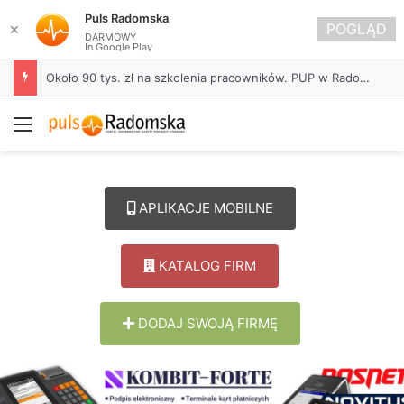
Puls Radomska
POGLĄD
✕
DARMOWY
In Google Play
Około 90 tys. zł na szkolenia pracowników. PUP w Radomsku ogłasza nabór wniosków
Menu
APLIKACJE MOBILNE
KATALOG FIRM
DODAJ SWOJĄ FIRMĘ