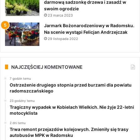
darmową sadzonkę drzewa i zasadź w
swoim ogrodzie
23 marca 2023
Jarmark Bożonarodzeniowy w Radomsku.
Na scenie wystąpi Felicjan Andrzejczak
29 listopada 2022
NAJCZĘŚCIEJ KOMENTOWANE
7 godzin temu
Ostrzeżenie drugiego stopnia przed burzami dla powiatu
radomszczańskiego
23 godziny temu
Tragiczny wypadek w Kobielach Wielkich. Nie żyje 22-letni
motocyklista
2 dni temu
Trwa remont przejazdów kolejowych. Zmieniły się trasy
autobusów MPK w Radomsku