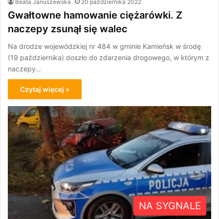
Beata Januszewska
20 października 2022
Gwałtowne hamowanie ciężarówki. Z
naczepy zsunął się walec
Na drodze wojewódzkiej nr 484 w gminie Kamieńsk w środę
(19 października) doszło do zdarzenia drogowego, w którym z
naczepy…
Czytaj więcej »
NA SYGNALE