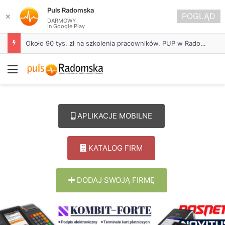
Puls Radomska
POGLĄD
✕
DARMOWY
In Google Play
Życie bez alkoholu – lepszy wybór. Radomsko włącza się w Miesiąc Trzeźwości
Menu
APLIKACJE MOBILNE
KATALOG FIRM
DODAJ SWOJĄ FIRMĘ