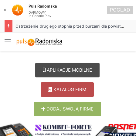
Puls Radomska
POGLĄD
✕
DARMOWY
In Google Play
Ostrzeżenie drugiego stopnia przed burzami dla powiatu radomszczańskiego
Menu
APLIKACJE MOBILNE
KATALOG FIRM
DODAJ SWOJĄ FIRMĘ