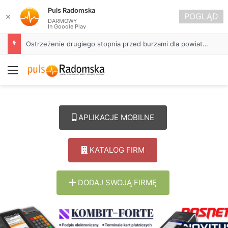
Puls Radomska
POGLĄD
✕
DARMOWY
In Google Play
Ostrzeżenie drugiego stopnia przed burzami dla powiatu radomszczańskiego
Menu
APLIKACJE MOBILNE
KATALOG FIRM
DODAJ SWOJĄ FIRMĘ