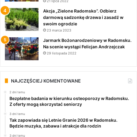
21 lipca 2022
Akcja „Zielone Radomsko”. Odbierz
darmową sadzonkę drzewa i zasadź w
swoim ogrodzie
23 marca 2023
Jarmark Bożonarodzeniowy w Radomsku.
Na scenie wystąpi Felicjan Andrzejczak
29 listopada 2022
NAJCZĘŚCIEJ KOMENTOWANE
2 dni temu
Bezpłatne badania w kierunku osteoporozy w Radomsku.
Z oferty mogą skorzystać seniorzy
3 dni temu
Tak zapowiada się Letnie Granie 2026 w Radomsku.
Będzie muzyka, zabawa i atrakcje dla rodzin
3 dni temu