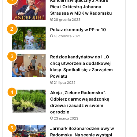
Koncert świąteczny z André
Rieu i Orkiestrą Johanna
Straussa w MDK w Radomsku
28 grudnia 2023
Pokaz ekomody w PP nr 10
18 czerwca 2021
Rodzice kandydatów do I LO
chcą utworzenia dodatkowej
klasy. Spotkali się z Zarządem
Powiatu
21 lipca 2022
Akcja „Zielone Radomsko”.
Odbierz darmową sadzonkę
drzewa i zasadź w swoim
ogrodzie
23 marca 2023
Jarmark Bożonarodzeniowy w
Radomsku. Na scenie wystąpi