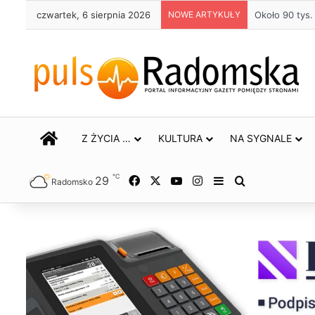
czwartek, 6 sierpnia 2026
NOWE ARTYKUŁY
Około 90 tys
STRONA GŁÓWNA
Z ŻYCIA …
KULTURA
NA SYGNALE
℃
29
Facebook
X
YouTube
Instagram
Sidebar
Szukaj
Radomsko