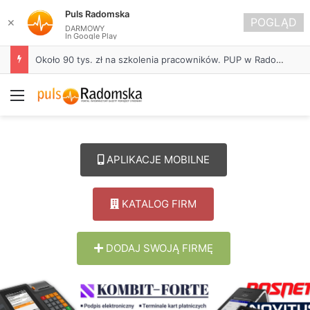
Puls Radomska
POGLĄD
✕
DARMOWY
In Google Play
Około 90 tys. zł na szkolenia pracowników. PUP w Radomsku ogłasza nabór wniosków
Menu
APLIKACJE MOBILNE
KATALOG FIRM
DODAJ SWOJĄ FIRMĘ