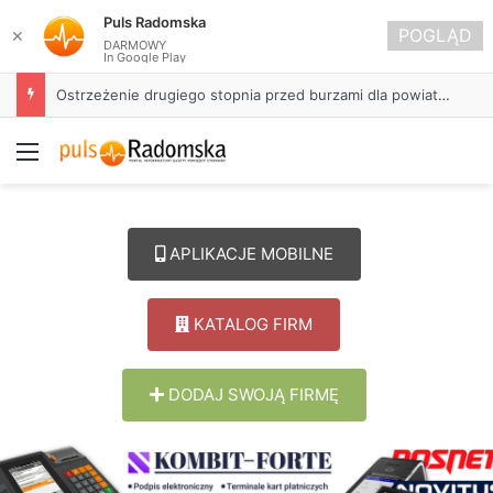
Puls Radomska
POGLĄD
✕
DARMOWY
In Google Play
Ostrzeżenie drugiego stopnia przed burzami dla powiatu radomszczańskiego
Menu
APLIKACJE MOBILNE
KATALOG FIRM
DODAJ SWOJĄ FIRMĘ