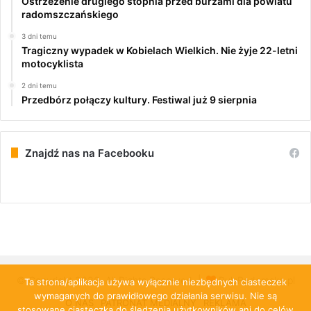
Ostrzeżenie drugiego stopnia przed burzami dla powiatu
radomszczańskiego
3 dni temu
Tragiczny wypadek w Kobielach Wielkich. Nie żyje 22-letni
motocyklista
2 dni temu
Przedbórz połączy kultury. Festiwal już 9 sierpnia
Znajdź nas na Facebooku
© Copyright 2026, All Rights Reserved |
PulsRadomska.pl
Ta strona/aplikacja używa wyłącznie niezbędnych ciasteczek
wymaganych do prawidłowego działania serwisu. Nie są
O NAS
PATRONAT MEDIALNY
REKLAMA
stosowane ciasteczka do śledzenia użytkowników ani do celów