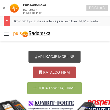
Puls Radomska
POGLĄD
✕
DARMOWY
In Google Play
Około 90 tys. zł na szkolenia pracowników. PUP w Radomsku ogłasza nabór wniosków
Menu
APLIKACJE MOBILNE
KATALOG FIRM
DODAJ SWOJĄ FIRMĘ