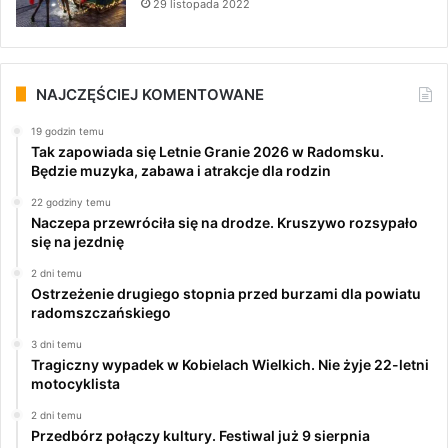
29 listopada 2022
NAJCZĘŚCIEJ KOMENTOWANE
19 godzin temu
Tak zapowiada się Letnie Granie 2026 w Radomsku.
Będzie muzyka, zabawa i atrakcje dla rodzin
22 godziny temu
Naczepa przewróciła się na drodze. Kruszywo rozsypało
się na jezdnię
2 dni temu
Ostrzeżenie drugiego stopnia przed burzami dla powiatu
radomszczańskiego
3 dni temu
Tragiczny wypadek w Kobielach Wielkich. Nie żyje 22-letni
motocyklista
2 dni temu
Przedbórz połączy kultury. Festiwal już 9 sierpnia