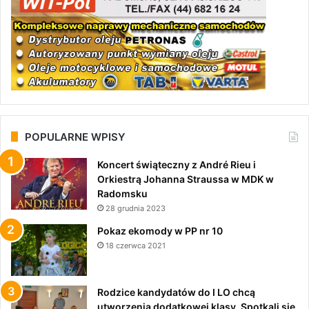
POPULARNE WPISY
Koncert świąteczny z André Rieu i
Orkiestrą Johanna Straussa w MDK w
Radomsku
28 grudnia 2023
Pokaz ekomody w PP nr 10
18 czerwca 2021
Rodzice kandydatów do I LO chcą
utworzenia dodatkowej klasy. Spotkali się