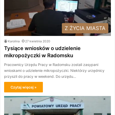
Z ŻYCIA MIASTA
Karolina
27 kwietnia 2020
Tysiące wniosków o udzielenie
mikropożyczki w Radomsku
Pracownicy Urzędu Pracy w Radomsku zostali zasypani
wnioskami o udzielenie mikropożyczki. Niektórzy urzędnicy
przyszli do pracy w weekend. Do urzędu…
Czytaj więcej »