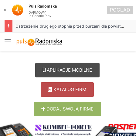
Puls Radomska
POGLĄD
✕
DARMOWY
In Google Play
Ostrzeżenie drugiego stopnia przed burzami dla powiatu radomszczańskiego
Menu
APLIKACJE MOBILNE
KATALOG FIRM
DODAJ SWOJĄ FIRMĘ