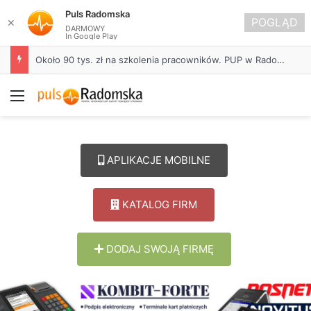
Puls Radomska
POGLĄD
✕
DARMOWY
In Google Play
Około 90 tys. zł na szkolenia pracowników. PUP w Radomsku ogłasza nabór wniosków
Menu
APLIKACJE MOBILNE
KATALOG FIRM
DODAJ SWOJĄ FIRMĘ