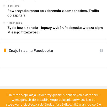
2 dni temu
Rowerzystka ranna po zderzeniu z samochodem. Trafiła
do szpitala
1 dzień temu
Życie bez alkoholu – lepszy wybór. Radomsko włącza się w
Miesiąc Trzeźwości
Znajdź nas na Facebooku
© Copyright 2026, All Rights Reserved |
PulsRadomska.pl
Ta strona/aplikacja używa wyłącznie niezbędnych ciasteczek
wymaganych do prawidłowego działania serwisu. Nie są
O NAS
PATRONAT MEDIALNY
REKLAMA
stosowane ciasteczka do śledzenia użytkowników ani do celów