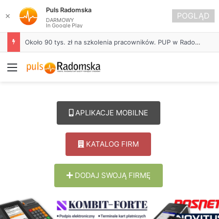
Puls Radomska
POGLĄD
✕
DARMOWY
In Google Play
Około 90 tys. zł na szkolenia pracowników. PUP w Radomsku ogłasza nabór wniosków
Menu
APLIKACJE MOBILNE
KATALOG FIRM
DODAJ SWOJĄ FIRMĘ