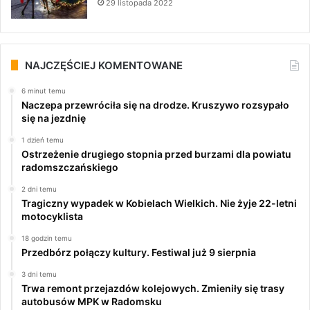
29 listopada 2022
NAJCZĘŚCIEJ KOMENTOWANE
6 minut temu
Naczepa przewróciła się na drodze. Kruszywo rozsypało
się na jezdnię
1 dzień temu
Ostrzeżenie drugiego stopnia przed burzami dla powiatu
radomszczańskiego
2 dni temu
Tragiczny wypadek w Kobielach Wielkich. Nie żyje 22-letni
motocyklista
18 godzin temu
Przedbórz połączy kultury. Festiwal już 9 sierpnia
3 dni temu
Trwa remont przejazdów kolejowych. Zmieniły się trasy
autobusów MPK w Radomsku