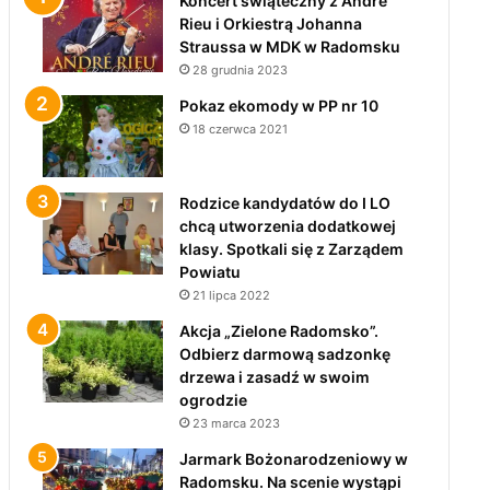
Koncert świąteczny z André
Rieu i Orkiestrą Johanna
Straussa w MDK w Radomsku
28 grudnia 2023
Pokaz ekomody w PP nr 10
18 czerwca 2021
Rodzice kandydatów do I LO
chcą utworzenia dodatkowej
klasy. Spotkali się z Zarządem
Powiatu
21 lipca 2022
Akcja „Zielone Radomsko”.
Odbierz darmową sadzonkę
drzewa i zasadź w swoim
ogrodzie
23 marca 2023
Jarmark Bożonarodzeniowy w
Radomsku. Na scenie wystąpi