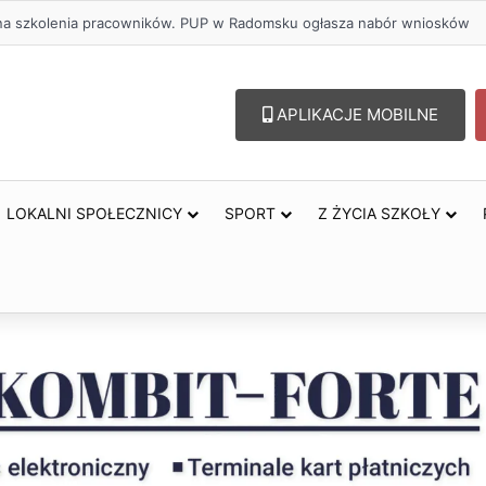
ł na szkolenia pracowników. PUP w Radomsku ogłasza nabór wniosków
APLIKACJE MOBILNE
LOKALNI SPOŁECZNICY
SPORT
Z ŻYCIA SZKOŁY