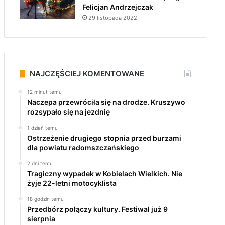
Felicjan Andrzejczak
29 listopada 2022
NAJCZĘŚCIEJ KOMENTOWANE
12 minut temu
Naczepa przewróciła się na drodze. Kruszywo
rozsypało się na jezdnię
1 dzień temu
Ostrzeżenie drugiego stopnia przed burzami
dla powiatu radomszczańskiego
2 dni temu
Tragiczny wypadek w Kobielach Wielkich. Nie
żyje 22-letni motocyklista
18 godzin temu
Przedbórz połączy kultury. Festiwal już 9
sierpnia