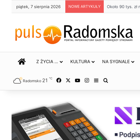
piątek, 7 sierpnia 2026
NOWE ARTYKUŁY
Około 90 tys. z
STRONA GŁÓWNA
Z ŻYCIA …
KULTURA
NA SYGNALE
℃
21
Facebook
X
YouTube
Instagram
Sidebar
Szukaj
Radomsko