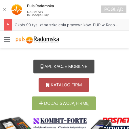
Puls Radomska
POGLĄD
✕
DARMOWY
In Google Play
Około 90 tys. zł na szkolenia pracowników. PUP w Radomsku ogłasza nabór wniosków
Menu
APLIKACJE MOBILNE
KATALOG FIRM
DODAJ SWOJĄ FIRMĘ