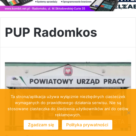
PUP Radomkos
Ta strona/aplikacja używa wyłącznie niezbędnych ciasteczek
wymaganych do prawidłowego działania serwisu. Nie są
stosowane ciasteczka do śledzenia użytkowników ani do celów
reklamowych.
Z ŻYCIA MIASTA
Zgadzam się
Polityka prywatności