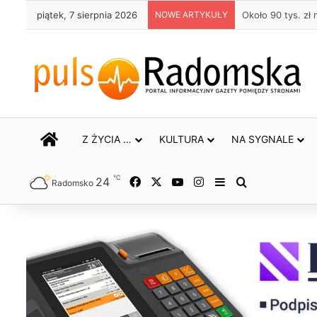
piątek, 7 sierpnia 2026
NOWE ARTYKUŁY
Około 90 tys. z
STRONA GŁÓWNA
Z ŻYCIA …
KULTURA
NA SYGNALE
℃
24
Facebook
X
YouTube
Instagram
Sidebar
Szukaj
Radomsko