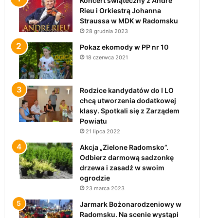
Koncert świąteczny z André
Rieu i Orkiestrą Johanna
Straussa w MDK w Radomsku
28 grudnia 2023
Pokaz ekomody w PP nr 10
18 czerwca 2021
Rodzice kandydatów do I LO
chcą utworzenia dodatkowej
klasy. Spotkali się z Zarządem
Powiatu
21 lipca 2022
Akcja „Zielone Radomsko”.
Odbierz darmową sadzonkę
drzewa i zasadź w swoim
ogrodzie
23 marca 2023
Jarmark Bożonarodzeniowy w
Radomsku. Na scenie wystąpi