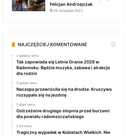
Felicjan Andrzejczak
29 listopada 2022
NAJCZĘŚCIEJ KOMENTOWANE
2 godziny temu
Tak zapowiada się Letnie Granie 2026 w
Radomsku. Będzie muzyka, zabawa i atrakcje
dla rodzin
5 godzin temu
Naczepa przewróciła się na drodze. Kruszywo
rozsypało się na jezdnię
1 dzień temu
Ostrzeżenie drugiego stopnia przed burzami
dla powiatu radomszczańskiego
2 dni temu
Tragiczny wypadek w Kobielach Wielkich. Nie