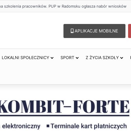
ł na szkolenia pracowników. PUP w Radomsku ogłasza nabór wniosków
APLIKACJE MOBILNE
LOKALNI SPOŁECZNICY
SPORT
Z ŻYCIA SZKOŁY