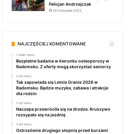
Felicjan Andrzejczak
29 listopada 2022
NAJCZĘŚCIEJ KOMENTOWANE
1 dzień temu
Bezpłatne badania w kierunku osteoporozy w
Radomsku. Z oferty mogą skorzystać seniorzy
2 dni temu
Tak zapowiada się Letnie Granie 2026 w
Radomsku. Będzie muzyka, zabawa i atrakcje
dla rodzin
2 dni temu
Naczepa przewróciła się na drodze. Kruszywo
rozsypało się na jezdnię
3 dni temu
Ostrzeżenie drugiego stopnia przed burzami