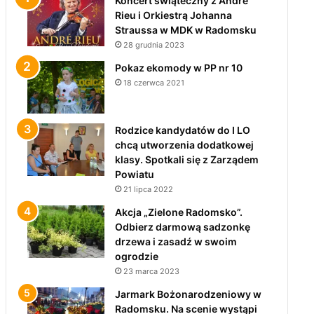
Koncert świąteczny z André
Rieu i Orkiestrą Johanna
Straussa w MDK w Radomsku
28 grudnia 2023
Pokaz ekomody w PP nr 10
18 czerwca 2021
Rodzice kandydatów do I LO
chcą utworzenia dodatkowej
klasy. Spotkali się z Zarządem
Powiatu
21 lipca 2022
Akcja „Zielone Radomsko”.
Odbierz darmową sadzonkę
drzewa i zasadź w swoim
ogrodzie
23 marca 2023
Jarmark Bożonarodzeniowy w
Radomsku. Na scenie wystąpi