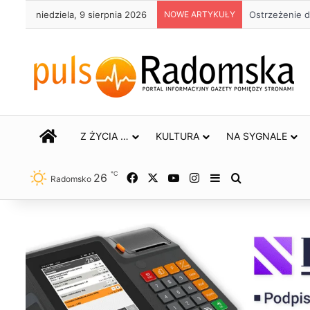
niedziela, 9 sierpnia 2026
NOWE ARTYKUŁY
Ostrzeżenie d
STRONA GŁÓWNA
Z ŻYCIA …
KULTURA
NA SYGNALE
℃
26
Facebook
X
YouTube
Instagram
Sidebar
Szukaj
Radomsko