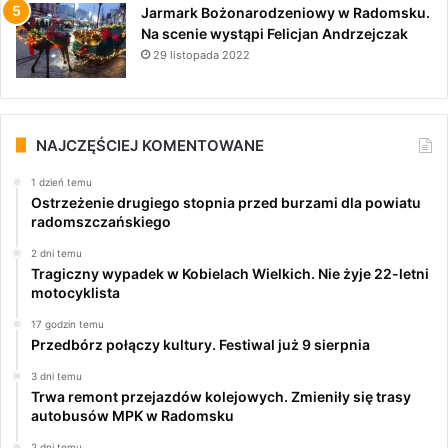
Jarmark Bożonarodzeniowy w Radomsku.
Na scenie wystąpi Felicjan Andrzejczak
29 listopada 2022
NAJCZĘŚCIEJ KOMENTOWANE
1 dzień temu
Ostrzeżenie drugiego stopnia przed burzami dla powiatu
radomszczańskiego
2 dni temu
Tragiczny wypadek w Kobielach Wielkich. Nie żyje 22-letni
motocyklista
17 godzin temu
Przedbórz połączy kultury. Festiwal już 9 sierpnia
3 dni temu
Trwa remont przejazdów kolejowych. Zmieniły się trasy
autobusów MPK w Radomsku
2 dni temu