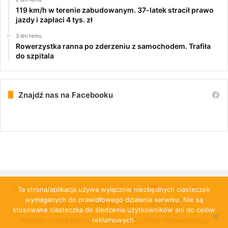
119 km/h w terenie zabudowanym. 37-latek stracił prawo
jazdy i zapłaci 4 tys. zł
3 dni temu
Rowerzystka ranna po zderzeniu z samochodem. Trafiła
do szpitala
Znajdź nas na Facebooku
© Copyright 2026, All Rights Reserved |
PulsRadomska.pl
Ta strona/aplikacja używa wyłącznie niezbędnych ciasteczek
wymaganych do prawidłowego działania serwisu. Nie są
O NAS
PATRONAT MEDIALNY
REKLAMA
stosowane ciasteczka do śledzenia użytkowników ani do celów
reklamowych.
PROŚBA O DOSTĘP DO DANYCH
POLITYKA PRYWATNOŚCI