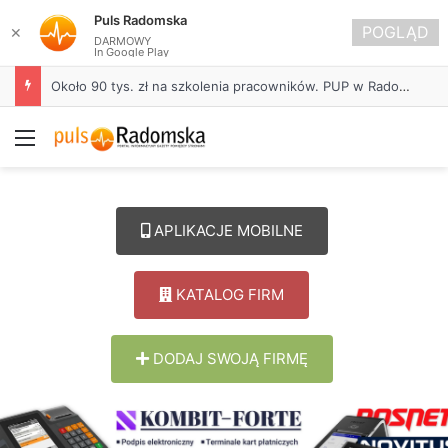
Puls Radomska
POGLĄD
✕
DARMOWY
In Google Play
Około 90 tys. zł na szkolenia pracowników. PUP w Radomsku ogłasza nabór wniosków
Menu
APLIKACJE MOBILNE
KATALOG FIRM
DODAJ SWOJĄ FIRMĘ