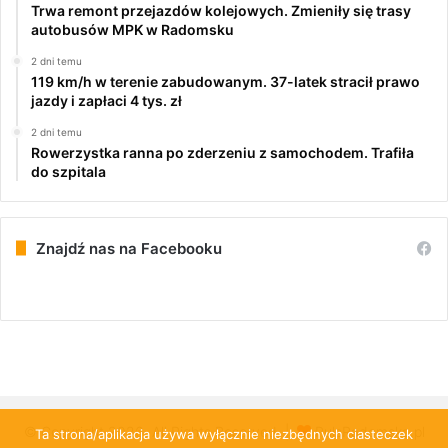
Trwa remont przejazdów kolejowych. Zmieniły się trasy
autobusów MPK w Radomsku
2 dni temu
119 km/h w terenie zabudowanym. 37-latek stracił prawo
jazdy i zapłaci 4 tys. zł
2 dni temu
Rowerzystka ranna po zderzeniu z samochodem. Trafiła
do szpitala
Znajdź nas na Facebooku
© Copyright 2026, All Rights Reserved |
PulsRadomska.pl
Ta strona/aplikacja używa wyłącznie niezbędnych ciasteczek