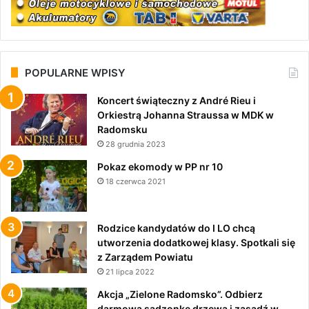
POPULARNE WPISY
Koncert świąteczny z André Rieu i
Orkiestrą Johanna Straussa w MDK w
Radomsku
28 grudnia 2023
Pokaz ekomody w PP nr 10
18 czerwca 2021
Rodzice kandydatów do I LO chcą
utworzenia dodatkowej klasy. Spotkali się
z Zarządem Powiatu
21 lipca 2022
Akcja „Zielone Radomsko”. Odbierz
darmową sadzonkę drzewa i zasadź w