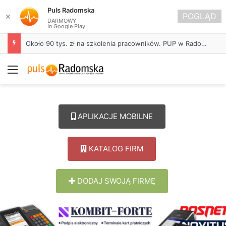
Puls Radomska
POGLĄD
✕
DARMOWY
In Google Play
Około 90 tys. zł na szkolenia pracowników. PUP w Radomsku ogłasza nabór wniosków
Menu
APLIKACJE MOBILNE
KATALOG FIRM
DODAJ SWOJĄ FIRMĘ