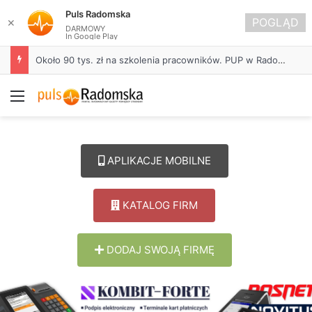
Puls Radomska
POGLĄD
✕
DARMOWY
In Google Play
Około 90 tys. zł na szkolenia pracowników. PUP w Radomsku ogłasza nabór wniosków
Menu
APLIKACJE MOBILNE
KATALOG FIRM
DODAJ SWOJĄ FIRMĘ