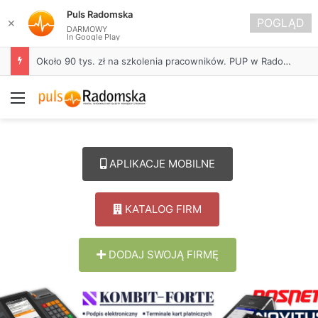
Puls Radomska
POGLĄD
✕
DARMOWY
In Google Play
Około 90 tys. zł na szkolenia pracowników. PUP w Radomsku ogłasza nabór wniosków
Menu
APLIKACJE MOBILNE
KATALOG FIRM
DODAJ SWOJĄ FIRMĘ