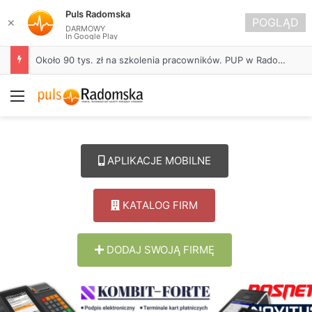
Puls Radomska
POGLĄD
✕
DARMOWY
In Google Play
Około 90 tys. zł na szkolenia pracowników. PUP w Radomsku ogłasza nabór wniosków
Menu
APLIKACJE MOBILNE
KATALOG FIRM
DODAJ SWOJĄ FIRMĘ