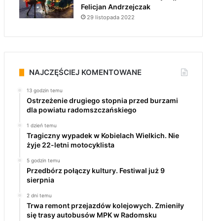
Felicjan Andrzejczak
29 listopada 2022
NAJCZĘŚCIEJ KOMENTOWANE
13 godzin temu
Ostrzeżenie drugiego stopnia przed burzami
dla powiatu radomszczańskiego
1 dzień temu
Tragiczny wypadek w Kobielach Wielkich. Nie
żyje 22-letni motocyklista
5 godzin temu
Przedbórz połączy kultury. Festiwal już 9
sierpnia
2 dni temu
Trwa remont przejazdów kolejowych. Zmieniły
się trasy autobusów MPK w Radomsku