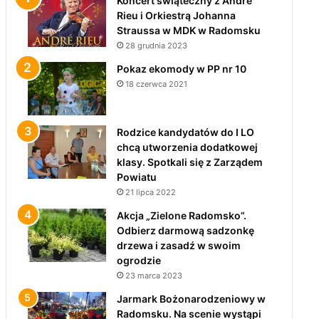
Koncert świąteczny z André
Rieu i Orkiestrą Johanna
Straussa w MDK w Radomsku
28 grudnia 2023
Pokaz ekomody w PP nr 10
18 czerwca 2021
Rodzice kandydatów do I LO
chcą utworzenia dodatkowej
klasy. Spotkali się z Zarządem
Powiatu
21 lipca 2022
Akcja „Zielone Radomsko”.
Odbierz darmową sadzonkę
drzewa i zasadź w swoim
ogrodzie
23 marca 2023
Jarmark Bożonarodzeniowy w
Radomsku. Na scenie wystąpi