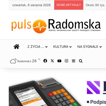
czwartek, 6 sierpnia 2026
NOWE ARTYKUŁY
STRONA GŁÓWNA
Z ŻYCIA …
KULTURA
NA SYGNALE
℃
26
Facebook
X
YouTube
Instagram
Sidebar
Szukaj
Radomsko