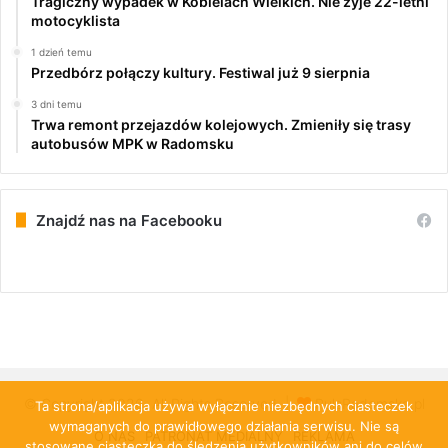
Tragiczny wypadek w Kobielach Wielkich. Nie żyje 22-letni
motocyklista
1 dzień temu
Przedbórz połączy kultury. Festiwal już 9 sierpnia
3 dni temu
Trwa remont przejazdów kolejowych. Zmieniły się trasy
autobusów MPK w Radomsku
Znajdź nas na Facebooku
© Copyright 2026, All Rights Reserved |
PulsRadomska.pl
Ta strona/aplikacja używa wyłącznie niezbędnych ciasteczek
wymaganych do prawidłowego działania serwisu. Nie są
O NAS
PATRONAT MEDIALNY
REKLAMA
stosowane ciasteczka do śledzenia użytkowników ani do celów