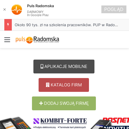
Puls Radomska
POGLĄD
✕
DARMOWY
In Google Play
Około 90 tys. zł na szkolenia pracowników. PUP w Radomsku ogłasza nabór wniosków
Menu
APLIKACJE MOBILNE
KATALOG FIRM
DODAJ SWOJĄ FIRMĘ