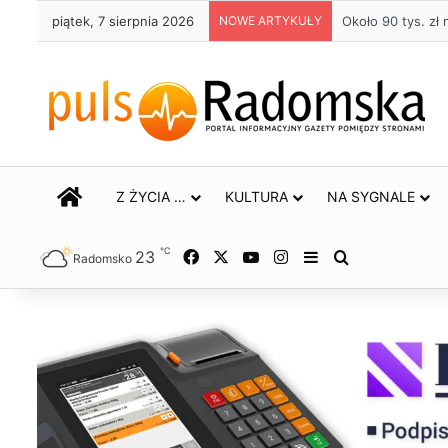
piątek, 7 sierpnia 2026
NOWE ARTYKUŁY
Około 90 tys. z
STRONA GŁÓWNA
Z ŻYCIA …
KULTURA
NA SYGNALE
℃
23
Facebook
X
YouTube
Instagram
Sidebar
Szukaj
Radomsko