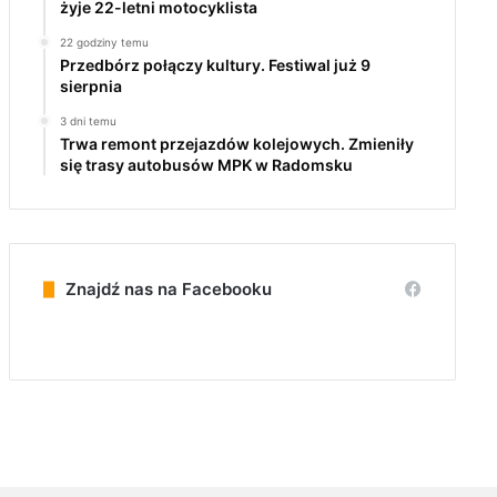
żyje 22-letni motocyklista
22 godziny temu
Przedbórz połączy kultury. Festiwal już 9
sierpnia
3 dni temu
Trwa remont przejazdów kolejowych. Zmieniły
się trasy autobusów MPK w Radomsku
Znajdź nas na Facebooku