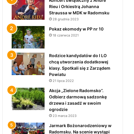
Koncert świąteczny z André
Rieu i Orkiestrą Johanna
Straussa w MDK w Radomsku
28 grudnia 2023
Pokaz ekomody w PP nr 10
18 czerwca 2021
Rodzice kandydatów do I LO
chcą utworzenia dodatkowej
klasy. Spotkali się z Zarządem
Powiatu
21 lipca 2022
Akcja „Zielone Radomsko”.
Odbierz darmową sadzonkę
drzewa i zasadź w swoim
ogrodzie
23 marca 2023
Jarmark Bożonarodzeniowy w
Radomsku. Na scenie wystąpi