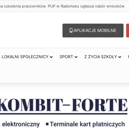
ł na szkolenia pracowników. PUP w Radomsku ogłasza nabór wniosków
APLIKACJE MOBILNE
LOKALNI SPOŁECZNICY
SPORT
Z ŻYCIA SZKOŁY