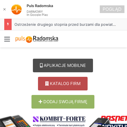
Puls Radomska
POGLĄD
✕
DARMOWY
In Google Play
Ostrzeżenie drugiego stopnia przed burzami dla powiatu radomszczańskiego
Menu
APLIKACJE MOBILNE
KATALOG FIRM
DODAJ SWOJĄ FIRMĘ