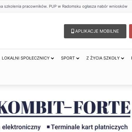
ł na szkolenia pracowników. PUP w Radomsku ogłasza nabór wniosków
APLIKACJE MOBILNE
LOKALNI SPOŁECZNICY
SPORT
Z ŻYCIA SZKOŁY