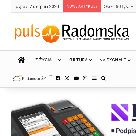
piątek, 7 sierpnia 2026
NOWE ARTYKUŁY
Około 90 tys. z
STRONA GŁÓWNA
Z ŻYCIA …
KULTURA
NA SYGNALE
℃
24
Facebook
X
YouTube
Instagram
Sidebar
Szukaj
Radomsko