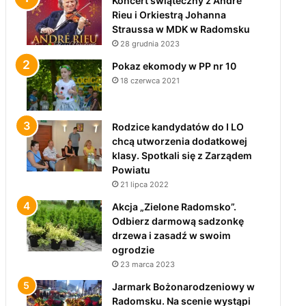
Koncert świąteczny z André
Rieu i Orkiestrą Johanna
Straussa w MDK w Radomsku
28 grudnia 2023
Pokaz ekomody w PP nr 10
18 czerwca 2021
Rodzice kandydatów do I LO
chcą utworzenia dodatkowej
klasy. Spotkali się z Zarządem
Powiatu
21 lipca 2022
Akcja „Zielone Radomsko”.
Odbierz darmową sadzonkę
drzewa i zasadź w swoim
ogrodzie
23 marca 2023
Jarmark Bożonarodzeniowy w
Radomsku. Na scenie wystąpi