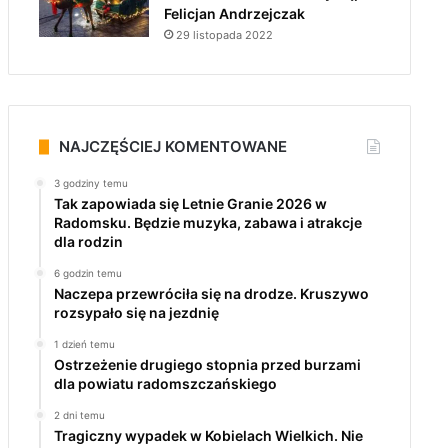
Felicjan Andrzejczak
29 listopada 2022
NAJCZĘŚCIEJ KOMENTOWANE
3 godziny temu
Tak zapowiada się Letnie Granie 2026 w
Radomsku. Będzie muzyka, zabawa i atrakcje
dla rodzin
6 godzin temu
Naczepa przewróciła się na drodze. Kruszywo
rozsypało się na jezdnię
1 dzień temu
Ostrzeżenie drugiego stopnia przed burzami
dla powiatu radomszczańskiego
2 dni temu
Tragiczny wypadek w Kobielach Wielkich. Nie