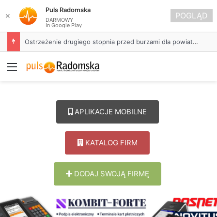
Puls Radomska
POGLĄD
✕
DARMOWY
In Google Play
Około 90 tys. zł na szkolenia pracowników. PUP w Radomsku ogłasza nabór wniosków
Menu
APLIKACJE MOBILNE
KATALOG FIRM
DODAJ SWOJĄ FIRMĘ