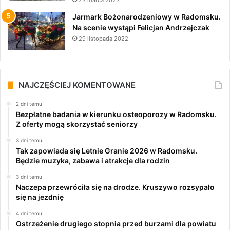
23 marca 2023
Jarmark Bożonarodzeniowy w Radomsku.
Na scenie wystąpi Felicjan Andrzejczak
29 listopada 2022
NAJCZĘŚCIEJ KOMENTOWANE
2 dni temu
Bezpłatne badania w kierunku osteoporozy w Radomsku.
Z oferty mogą skorzystać seniorzy
3 dni temu
Tak zapowiada się Letnie Granie 2026 w Radomsku.
Będzie muzyka, zabawa i atrakcje dla rodzin
3 dni temu
Naczepa przewróciła się na drodze. Kruszywo rozsypało
się na jezdnię
4 dni temu
Ostrzeżenie drugiego stopnia przed burzami dla powiatu