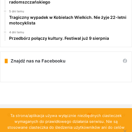
radomszczańskiego
5 dni temu
Tragiczny wypadek w Kobielach Wielkich. Nie żyje 22-letni
motocyklista
4 dni temu
Przedbórz połączy kultury. Festiwal już 9 sierpnia
Znajdź nas na Facebooku
© Copyright 2026, All Rights Reserved |
PulsRadomska.pl
Ta strona/aplikacja używa wyłącznie niezbędnych ciasteczek
wymaganych do prawidłowego działania serwisu. Nie są
O NAS
PATRONAT MEDIALNY
REKLAMA
stosowane ciasteczka do śledzenia użytkowników ani do celów