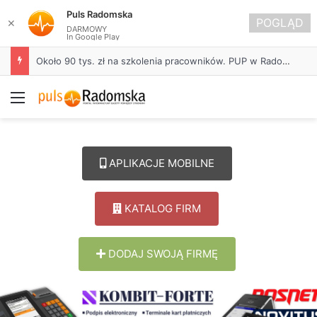
Puls Radomska
POGLĄD
✕
DARMOWY
In Google Play
Około 90 tys. zł na szkolenia pracowników. PUP w Radomsku ogłasza nabór wniosków
Menu
APLIKACJE MOBILNE
KATALOG FIRM
DODAJ SWOJĄ FIRMĘ