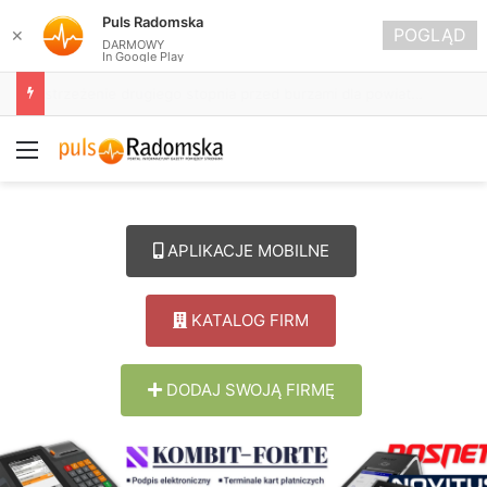
Puls Radomska
POGLĄD
✕
DARMOWY
In Google Play
Około 90 tys. zł na szkolenia pracowników. PUP w Radomsku ogłasza nabór wniosków
Menu
APLIKACJE MOBILNE
KATALOG FIRM
DODAJ SWOJĄ FIRMĘ