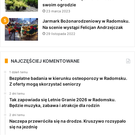
swoim ogrodzie
23 marca 2023
Jarmark Bożonarodzeniowy w Radomsku.
Na scenie wystąpi Felicjan Andrzejczak
29 listopada 2022
NAJCZĘŚCIEJ KOMENTOWANE
1 dzień temu
Bezpłatne badania w kierunku osteoporozy w Radomsku.
Z oferty mogą skorzystać seniorzy
2 dni temu
Tak zapowiada się Letnie Granie 2026 w Radomsku.
Będzie muzyka, zabawa i atrakcje dla rodzin
2 dni temu
Naczepa przewróciła się na drodze. Kruszywo rozsypało
się na jezdnię