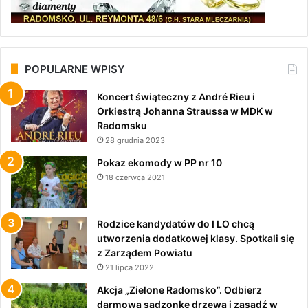
POPULARNE WPISY
Koncert świąteczny z André Rieu i
Orkiestrą Johanna Straussa w MDK w
Radomsku
28 grudnia 2023
Pokaz ekomody w PP nr 10
18 czerwca 2021
Rodzice kandydatów do I LO chcą
utworzenia dodatkowej klasy. Spotkali się
z Zarządem Powiatu
21 lipca 2022
Akcja „Zielone Radomsko”. Odbierz
darmową sadzonkę drzewa i zasadź w