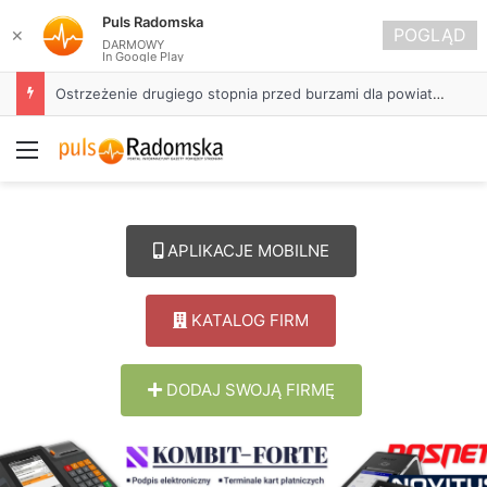
Puls Radomska
POGLĄD
✕
DARMOWY
In Google Play
Ostrzeżenie drugiego stopnia przed burzami dla powiatu radomszczańskiego
Menu
APLIKACJE MOBILNE
KATALOG FIRM
DODAJ SWOJĄ FIRMĘ