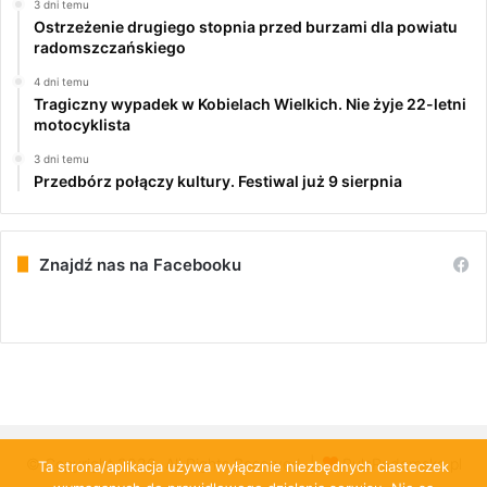
3 dni temu
Ostrzeżenie drugiego stopnia przed burzami dla powiatu
radomszczańskiego
4 dni temu
Tragiczny wypadek w Kobielach Wielkich. Nie żyje 22-letni
motocyklista
3 dni temu
Przedbórz połączy kultury. Festiwal już 9 sierpnia
Znajdź nas na Facebooku
© Copyright 2026, All Rights Reserved |
PulsRadomska.pl
Ta strona/aplikacja używa wyłącznie niezbędnych ciasteczek