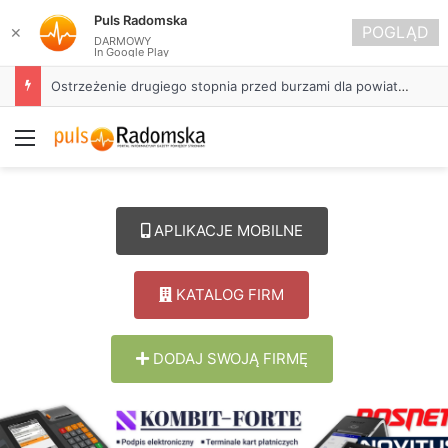
Puls Radomska
POGLĄD
✕
DARMOWY
In Google Play
Ostrzeżenie drugiego stopnia przed burzami dla powiatu radomszczańskiego
Menu
APLIKACJE MOBILNE
KATALOG FIRM
DODAJ SWOJĄ FIRMĘ