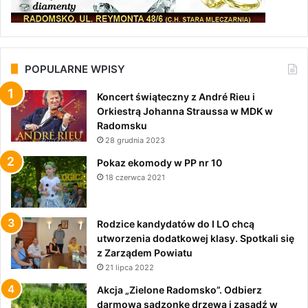
POPULARNE WPISY
Koncert świąteczny z André Rieu i
Orkiestrą Johanna Straussa w MDK w
Radomsku
28 grudnia 2023
Pokaz ekomody w PP nr 10
18 czerwca 2021
Rodzice kandydatów do I LO chcą
utworzenia dodatkowej klasy. Spotkali się
z Zarządem Powiatu
21 lipca 2022
Akcja „Zielone Radomsko”. Odbierz
darmową sadzonkę drzewa i zasadź w