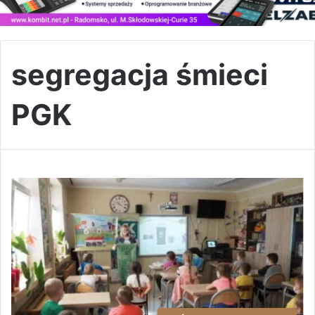
segregacja śmieci
PGK