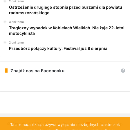
2 dni temu
Ostrzeżenie drugiego stopnia przed burzami dla powiatu
radomszczańskiego
3 dni temu
Tragiczny wypadek w Kobielach Wielkich. Nie żyje 22-letni
motocyklista
2 dni temu
Przedbórz połączy kultury. Festiwal już 9 sierpnia
Znajdź nas na Facebooku
© Copyright 2026, All Rights Reserved |
PulsRadomska.pl
Ta strona/aplikacja używa wyłącznie niezbędnych ciasteczek