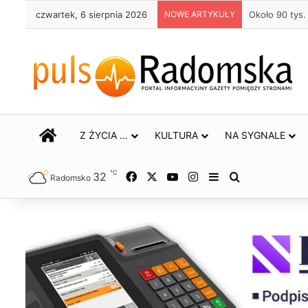
czwartek, 6 sierpnia 2026
NOWE ARTYKUŁY
Około 90 tys
STRONA GŁÓWNA
Z ŻYCIA …
KULTURA
NA SYGNALE
℃
32
Facebook
X
YouTube
Instagram
Sidebar
Szukaj
Radomsko