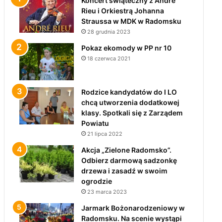
Koncert świąteczny z André
Rieu i Orkiestrą Johanna
Straussa w MDK w Radomsku
28 grudnia 2023
Pokaz ekomody w PP nr 10
18 czerwca 2021
Rodzice kandydatów do I LO
chcą utworzenia dodatkowej
klasy. Spotkali się z Zarządem
Powiatu
21 lipca 2022
Akcja „Zielone Radomsko”.
Odbierz darmową sadzonkę
drzewa i zasadź w swoim
ogrodzie
23 marca 2023
Jarmark Bożonarodzeniowy w
Radomsku. Na scenie wystąpi