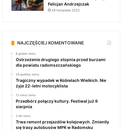
Felicjan Andrzejczak
29 listopada 2022
NAJCZĘŚCIEJ KOMENTOWANE
8 godzin temu
Ostrzeżenie drugiego stopnia przed burzami
dla powiatu radomszczańskiego
24 godziny temu
Tragiczny wypadek w Kobielach Wielkich. Nie
żyje 22-letni motocyklista
12 minut temu
Przedbórz połączy kultury. Festiwal już 9
sierpnia
2 dni temu
Trwa remont przejazdów kolejowych. Zmieniły
się trasy autobusów MPK w Radomsku