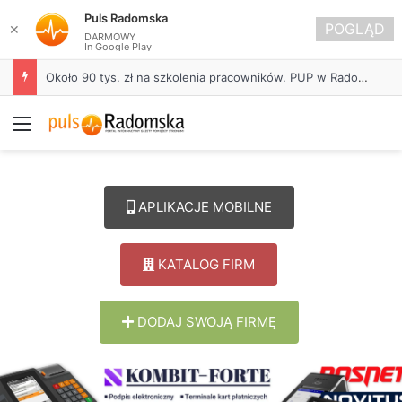
Puls Radomska
POGLĄD
✕
DARMOWY
In Google Play
Około 90 tys. zł na szkolenia pracowników. PUP w Radomsku ogłasza nabór wniosków
Menu
APLIKACJE MOBILNE
KATALOG FIRM
DODAJ SWOJĄ FIRMĘ