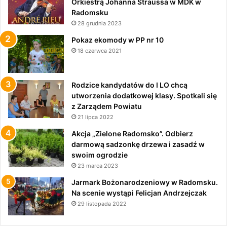
Orkiestrą Johanna Straussa w MDK w
Radomsku
28 grudnia 2023
Pokaz ekomody w PP nr 10
18 czerwca 2021
Rodzice kandydatów do I LO chcą
utworzenia dodatkowej klasy. Spotkali się
z Zarządem Powiatu
21 lipca 2022
Akcja „Zielone Radomsko”. Odbierz
darmową sadzonkę drzewa i zasadź w
swoim ogrodzie
23 marca 2023
Jarmark Bożonarodzeniowy w Radomsku.
Na scenie wystąpi Felicjan Andrzejczak
29 listopada 2022