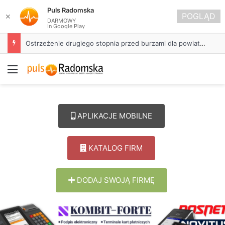
Puls Radomska
POGLĄD
✕
DARMOWY
In Google Play
Ostrzeżenie drugiego stopnia przed burzami dla powiatu radomszczańskiego
Menu
APLIKACJE MOBILNE
KATALOG FIRM
DODAJ SWOJĄ FIRMĘ