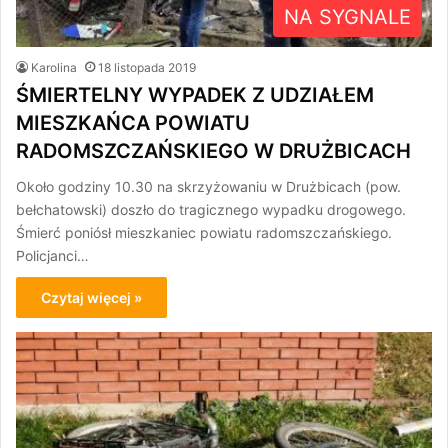
NA SYGNALE
Karolina
18 listopada 2019
ŚMIERTELNY WYPADEK Z UDZIAŁEM
MIESZKAŃCA POWIATU
RADOMSZCZAŃSKIEGO W DRUŻBICACH
Około godziny 10.30 na skrzyżowaniu w Drużbicach (pow.
bełchatowski) doszło do tragicznego wypadku drogowego.
Śmierć poniósł mieszkaniec powiatu radomszczańskiego.
Policjanci…
Czytaj więcej »