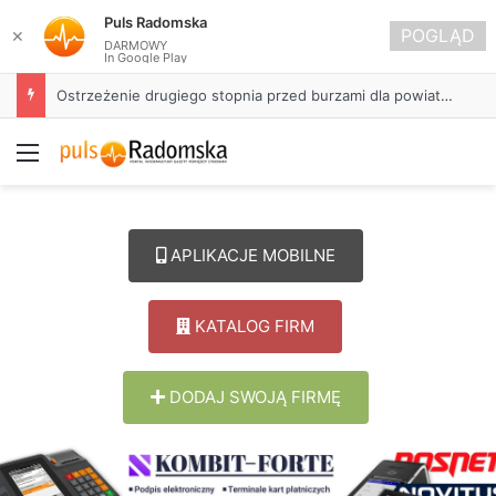
Puls Radomska
POGLĄD
✕
DARMOWY
In Google Play
Ostrzeżenie drugiego stopnia przed burzami dla powiatu radomszczańskiego
Menu
APLIKACJE MOBILNE
KATALOG FIRM
DODAJ SWOJĄ FIRMĘ