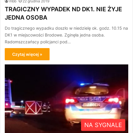
mbb
22 grudnia 2019
TRAGICZNY WYPADEK ND DK1. NIE ŻYJE
JEDNA OSOBA
Do tragicznego wypadku doszło w niedzielę ok. godz. 10.15 na
DK1 w miejscowości Brodowe. Zginęła jedna osoba.
Radomszczańscy policjanci pod…
Czytaj więcej »
NA SYGNALE