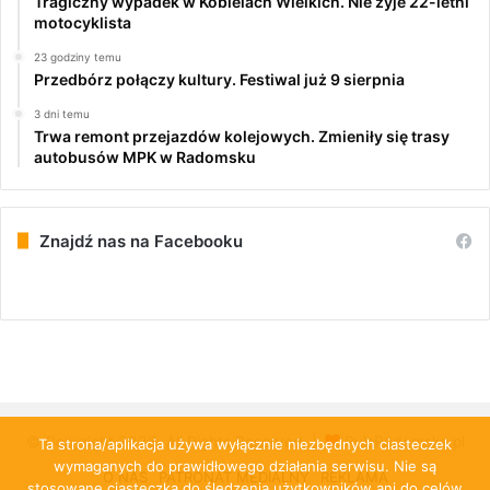
Tragiczny wypadek w Kobielach Wielkich. Nie żyje 22-letni
motocyklista
23 godziny temu
Przedbórz połączy kultury. Festiwal już 9 sierpnia
3 dni temu
Trwa remont przejazdów kolejowych. Zmieniły się trasy
autobusów MPK w Radomsku
Znajdź nas na Facebooku
© Copyright 2026, All Rights Reserved |
PulsRadomska.pl
Ta strona/aplikacja używa wyłącznie niezbędnych ciasteczek
wymaganych do prawidłowego działania serwisu. Nie są
O NAS
PATRONAT MEDIALNY
REKLAMA
stosowane ciasteczka do śledzenia użytkowników ani do celów