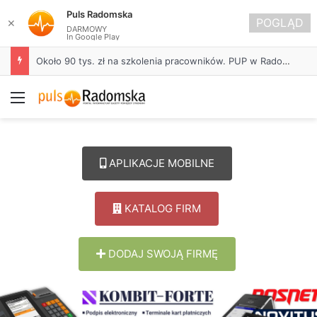
Puls Radomska
POGLĄD
✕
DARMOWY
In Google Play
Około 90 tys. zł na szkolenia pracowników. PUP w Radomsku ogłasza nabór wniosków
Menu
APLIKACJE MOBILNE
KATALOG FIRM
DODAJ SWOJĄ FIRMĘ