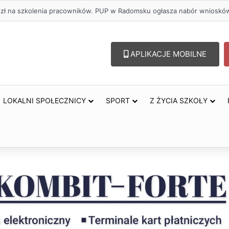
. zł na szkolenia pracowników. PUP w Radomsku ogłasza nabór wnioskó
APLIKACJE MOBILNE
LOKALNI SPOŁECZNICY
SPORT
Z ŻYCIA SZKOŁY