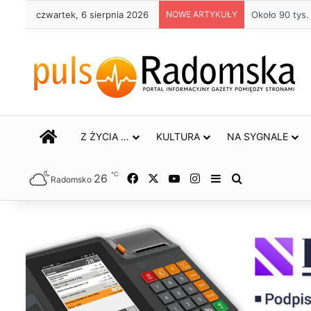
czwartek, 6 sierpnia 2026
NOWE ARTYKUŁY
Około 90 tys
STRONA GŁÓWNA
Z ŻYCIA …
KULTURA
NA SYGNALE
℃
26
Facebook
X
YouTube
Instagram
Sidebar
Szukaj
Radomsko