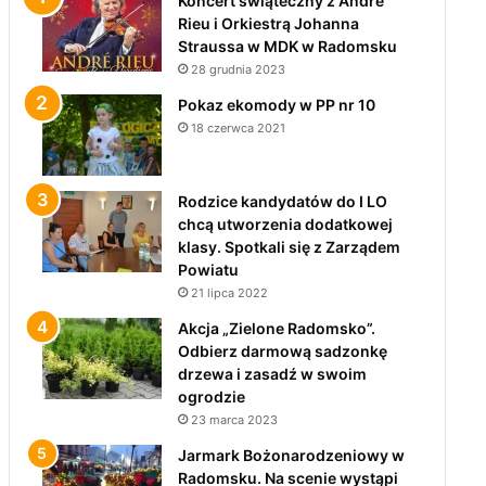
Koncert świąteczny z André
Rieu i Orkiestrą Johanna
Straussa w MDK w Radomsku
28 grudnia 2023
Pokaz ekomody w PP nr 10
18 czerwca 2021
Rodzice kandydatów do I LO
chcą utworzenia dodatkowej
klasy. Spotkali się z Zarządem
Powiatu
21 lipca 2022
Akcja „Zielone Radomsko”.
Odbierz darmową sadzonkę
drzewa i zasadź w swoim
ogrodzie
23 marca 2023
Jarmark Bożonarodzeniowy w
Radomsku. Na scenie wystąpi