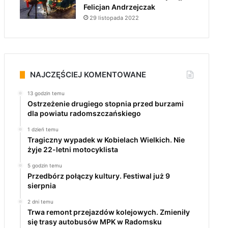
Felicjan Andrzejczak
29 listopada 2022
NAJCZĘŚCIEJ KOMENTOWANE
13 godzin temu
Ostrzeżenie drugiego stopnia przed burzami
dla powiatu radomszczańskiego
1 dzień temu
Tragiczny wypadek w Kobielach Wielkich. Nie
żyje 22-letni motocyklista
5 godzin temu
Przedbórz połączy kultury. Festiwal już 9
sierpnia
2 dni temu
Trwa remont przejazdów kolejowych. Zmieniły
się trasy autobusów MPK w Radomsku